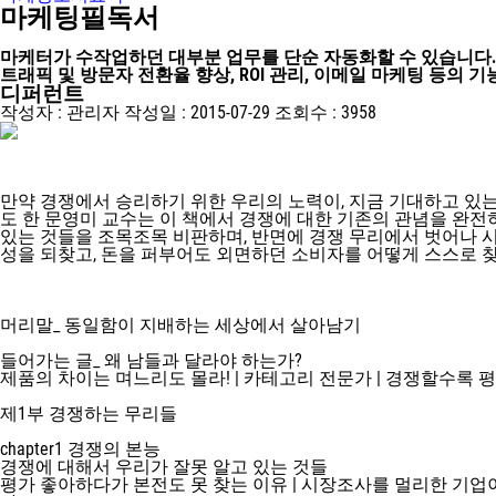
마케팅필독서
마케터가 수작업하던 대부분 업무를 단순 자동화할 수 있습니다.
트래픽 및 방문자 전환율 향상, ROI 관리, 이메일 마케팅 등의
디퍼런트
작성자 :
관리자
작성일 :
2015-07-29
조회수 :
3958
만약 경쟁에서 승리하기 위한 우리의 노력이, 지금 기대하고 있
도 한 문영미 교수는 이 책에서 경쟁에 대한 기존의 관념을 완전
있는 것들을 조목조목 비판하며, 반면에 경쟁 무리에서 벗어나 시
성을 되찾고, 돈을 퍼부어도 외면하던 소비자를 어떻게 스스로 
머리말_ 동일함이 지배하는 세상에서 살아남기
들어가는 글_ 왜 남들과 달라야 하는가?
제품의 차이는 며느리도 몰라! | 카테고리 전문가 | 경쟁할수록 
제1부 경쟁하는 무리들
chapter1 경쟁의 본능
경쟁에 대해서 우리가 잘못 알고 있는 것들
평가 좋아하다가 본전도 못 찾는 이유 | 시장조사를 멀리한 기업이 