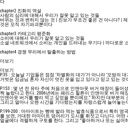
다
chapter2 진화의 역설
사람의 심리에 대해서 우리가 잘못 알고 있는 것들
바뀌는 것과 변하지 않는 것 | 진보가 무조건 좋은 건 아니다? |
것은 오직 자기파괴뿐이다
chapter3 카테고리 평준화
소비에 대해서 우리가 잘못 알고 있는 것들
소셜 네트워크에서 소비는 개인을 드러내는 무기다 | 까다로운 소비
chapter4 경쟁 무리에서 탈출하는 방법
더보기
더보기
P.35 : 오늘날 기업들은 점점 ‘차별화의 대가’가 아니라 ‘모
거벗은 임금님 혼자 자신이 멋진 옷을 입고 있다고 믿고 있는 것
P.153 : 몇 년 전 유타 주에 처음으로 인앤아웃 버거 매장이 
짝 놀랐다고 한다. 2006년에는 패리스 힐튼이 인앤아웃 버거 
인앤아웃 버거를 빨리 먹고 싶었을 뿐이에요.” 하지만 대부분의
그리고 얼마나 오랜 시간을 기다렸는지를 자랑스럽게 늘어놓는
P.199-200 : 마마이트는 빵에 발라 먹는 발효식품으로서 특히 
를 보면, 거대한 마마이트 덩어리가 도시를 휘젓고 다닌다. 어떤
얼굴에다 격렬하게 구토를 한다. 그리고 “좋아하거나 또는 싫어