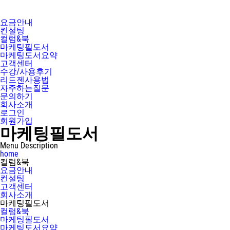
요금안내
컨설팅
컬럼&북
마케팅필도서
마케팅도서요약
고객센터
수강/사용후기
리드젠사용법
자주하는질문
문의하기
회사소개
로그인
회원가입
마케팅필도서
Menu Description
home
컬럼&북
요금안내
컨설팅
고객센터
회사소개
마케팅필도서
컬럼&북
마케팅필도서
마케팅도서요약