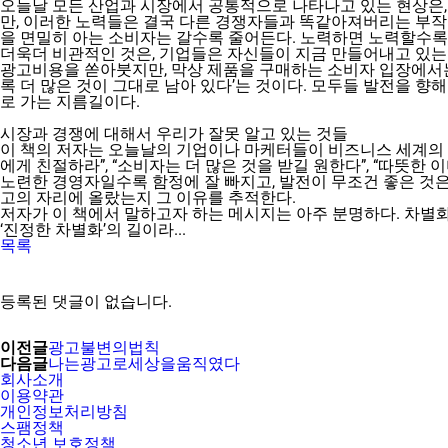
오늘날 모든 산업과 시장에서 공통적으로 나타나고 있는 현상은,
만, 이러한 노력들은 결국 다른 경쟁자들과 똑같아져버리는 부작용
을 면밀히 아는 소비자는 갈수록 줄어든다. 노력하면 노력할수
더욱더 비관적인 것은, 기업들은 자신들이 지금 만들어내고 있는
광고비용을 쏟아붓지만, 막상 제품을 구매하는 소비자 입장에서는 그
록 더 많은 것이 그대로 남아 있다’는 것이다. 모두들 발전을 
로 가는 지름길이다.
시장과 경쟁에 대해서 우리가 잘못 알고 있는 것들
이 책의 저자는 오늘날의 기업이나 마케터들이 비즈니스 세계의 절
에게 친절하라”, “소비자는 더 많은 것을 받길 원한다”, “따뜻
노련한 경영자일수록 함정에 잘 빠지고, 발전이 무조건 좋은 것은
고의 자리에 올랐는지 그 이유를 추적한다.
저자가 이 책에서 말하고자 하는 메시지는 아주 분명하다. 차별
‘진정한 차별화’의 길이라...
목록
등록된 댓글이 없습니다.
이전글
광고불변의법칙
다음글
나는광고로세상을움직였다
회사소개
이용약관
개인정보처리방침
스팸정책
청소년 보호정책