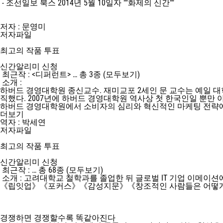
- 조선일보 북스 2014년 5월 10일자 ""화제의 신간""
저자 : 문영미
저자파일
최고의 작품 투표
신간알리미 신청
최근작 :
<디퍼런트> … 총 3종 (모두보기)
소개 :
하버드 경영대학원 종신교수. 재미교포 2세인 문 교수는 예일 대
직했다. 2007년에 하버드 경영대학원 역사상 첫 한국인일 뿐
하버드 경영대학원에서 소비자의 심리와 혁신적인 마케팅 전략에 대한
더보기
역자 : 박세연
저자파일
최고의 작품 투표
신간알리미 신청
최근작 :
… 총 68종 (모두보기)
소개 :
고려대학교 철학과를 졸업한 뒤 글로벌 IT 기업 이메
《립잇업》《포커스》《감성지문》《창조적인 사람들은 어떻게
경쟁하면 경쟁할수록 똑같아진다