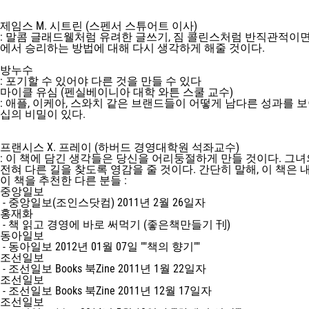
제임스 M. 시트린 (스펜서 스튜어트 이사)
: 말콤 글래드웰처럼 유려한 글쓰기, 짐 콜린스처럼 반직관적이
에서 승리하는 방법에 대해 다시 생각하게 해줄 것이다.
방누수
: 포기할 수 있어야 다른 것을 만들 수 있다
마이클 유심 (펜실베이니아 대학 와튼 스쿨 교수)
: 애플, 이케아, 스와치 같은 브랜드들이 어떻게 남다른 성과
십의 비밀이 있다.
프랜시스 X. 프레이 (하버드 경영대학원 석좌교수)
: 이 책에 담긴 생각들은 당신을 어리둥절하게 만들 것이다. 
전혀 다른 길을 찾도록 영감을 줄 것이다. 간단히 말해, 이 책은
이 책을 추천한 다른 분들 :
중앙일보
- 중앙일보(조인스닷컴) 2011년 2월 26일자
홍재화
- 책 읽고 경영에 바로 써먹기 (좋은책만들기 刊)
동아일보
- 동아일보 2012년 01월 07일 ""책의 향기""
조선일보
- 조선일보 Books 북Zine 2011년 1월 22일자
조선일보
- 조선일보 Books 북Zine 2011년 12월 17일자
조선일보