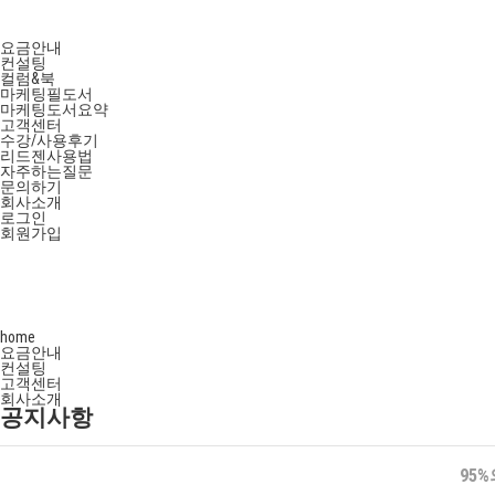
요금안내
컨설팅
컬럼&북
마케팅필도서
마케팅도서요약
고객센터
수강/사용후기
리드젠사용법
자주하는질문
문의하기
회사소개
로그인
회원가입
home
요금안내
컨설팅
고객센터
회사소개
공지사항
95