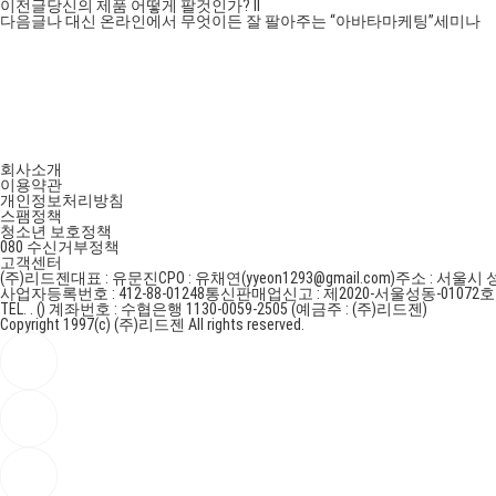
이전글
당신의 제품 어떻게 팔것인가? II
다음글
나 대신 온라인에서 무엇이든 잘 팔아주는 “아바타마케팅”세미나
회사소개
이용약관
개인정보처리방침
스팸정책
청소년 보호정책
080 수신거부정책
고객센터
(주)리드젠
대표 : 유문진
CPO : 유채연(yyeon1293@gmail.com)
주소 : 서울시 
사업자등록번호 : 412-88-01248
통신판매업신고 : 제2020-서울성동-01072
TEL. . ()
계좌번호 : 수협은행 1130-0059-2505 (예금주 : (주)리드젠)
Copyright 1997(c) (주)리드젠 All rights reserved.