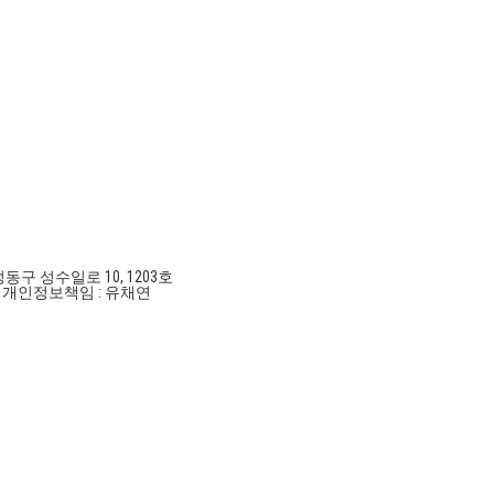
성동구 성수일로 10, 1203호
호
개인정보책임 : 유채연