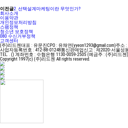
이전글
2. 선택설계마케팅이란 무엇인가?
회사소개
이용약관
개인정보처리방침
스팸정책
청소년 보호정책
080 수신거부정책
고객센터
(주)리드젠
대표 : 유문진
CPO : 유채연(yyeon1293@gmail.com)
주소 :
사업자등록번호 : 412-88-01248
통신판매업신고 : 제2020-서울성동
TEL. . ()
계좌번호 : 수협은행 1130-0059-2505 (예금주 : (주)리드젠
Copyright 1997(c) (주)리드젠 All rights reserved.