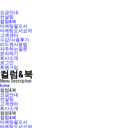
요금안내
컨설팅
컬럼&북
마케팅필도서
마케팅도서요약
고객센터
수강/사용후기
리드젠사용법
자주하는질문
문의하기
회사소개
로그인
회원가입
컬럼&북
Menu Description
home
컬럼&북
요금안내
컨설팅
고객센터
회사소개
컬럼&북
컬럼&북
마케팅필도서
마케팅도서요약