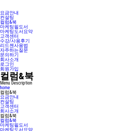
요금안내
컨설팅
컬럼&북
마케팅필도서
마케팅도서요약
고객센터
수강/사용후기
리드젠사용법
자주하는질문
문의하기
회사소개
로그인
회원가입
컬럼&북
Menu Description
home
컬럼&북
요금안내
컨설팅
고객센터
회사소개
컬럼&북
컬럼&북
마케팅필도서
마케팅도서요약