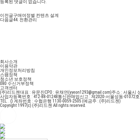
등록된 댓글이 없습니다.
이전글
구매여정별 컨텐츠 설계
다음글
44. 전환관리
회사소개
이용약관
개인정보처리방침
스팸정책
청소년 보호정책
080 수신거부정책
고객센터
(주)리드젠
대표 : 유문진
CPO : 유채연(yyeon1293@gmail.com)
주소 : 서울시 
사업자등록번호 : 412-88-01248
통신판매업신고 : 제2020-서울성동-01072
TEL. . ()
계좌번호 : 수협은행 1130-0059-2505 (예금주 : (주)리드젠)
Copyright 1997(c) (주)리드젠 All rights reserved.