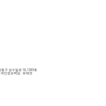
성동구 성수일로 10, 1203호
호
개인정보책임 : 유채연