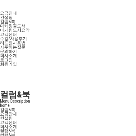
요금안내
컨설팅
컬럼&북
마케팅필도서
마케팅도서요약
고객센터
수강/사용후기
리드젠사용법
자주하는질문
문의하기
회사소개
로그인
회원가입
컬럼&북
Menu Description
home
컬럼&북
요금안내
컨설팅
고객센터
회사소개
컬럼&북
컬럼&북