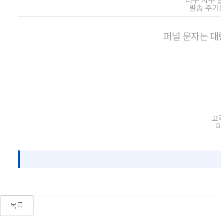
너무 자주 
발송 주기
퍼널 문자는
대
고
목록