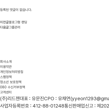
등록된 댓글이 없습니다.
이전글
블로그형 랜딩
다음글
그룹관리
회사소개
이용약관
개인정보처리방침
스팸정책
청소년 보호정책
080 수신거부정책
고객센터
(주)리드젠
대표 : 유문진
CPO : 유채연(yyeon1293@gmai
사업자등록번호 : 412-88-01248
통신판매업신고 : 제20