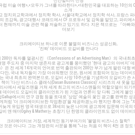
신간알리미 신청
럽 미술 여행>,<모두가 그녀를 따라한다>,<대한민국을 대표하는 10인의 CF감
소개 :
치외교학과에서 정치학 학사, 서울대학교에서 정치학 석사, 프랑스 파리1대학Un
독, 광고대행사 코래드에서 CF 프로듀서 및 감독을 맡았고, 파리에서 프로덕
 현재까지 미술 관련 책을 저술하고 있기도 하다. 지은 책으로는 『아빠와 떠
더보기
크리에이티브 하나로 이룬 불멸의 비즈니스 성공신화,
‘진짜’ 데이비드 오길비를 만나다
200만 독자를 열광시킨 《Confessions of an Advertising Man》의 국내최
혁명 주도자 중 마지막 생존자로 광고계를 풍미했던 ‘현대 광고의 아버지’ 
rtising Man》은 전 세계 14개국의 언어로 번역 출판되어 200만 부가 넘게
 다만, 국내 독자들이 가장 아쉬워했던 것은, 원서에 포함되어 있는 데이
 국내 최초의 완역본으로, 오길비 사망 10주년을 기념하여 오길비가 쓴 
이 ‘다산 비즈니스 클래식(Dasan Business Classics)’ 시리즈의 새 옷을
리사에서 세일즈맨을 거쳐 세계 최고의 비즈니스맨들의 역할모델이 되기
던 1960년대 데이비드 오길비의 클라이언트가 된 기업과 언론이 앞 다퉈 그에게
럽Gallup에서의 연구 경험 등을 토대로 ‘상업’ 예술의 꽃인 광고를 완벽한
처럼 ‘더 크리에이티브한 작업환경’을 제공하겠노라 했지만 후에 그는 “
뒤늦게 유입된 영국 태생으로 38세의 늦은 나이에 광고계에 입문해 미국의 
앤 매더Ogilvy & Mather는 초창기 단 한명의 클라이언트도 없이 데
크리에이티브 거장, 세계적인 동기부여가의 ‘불멸의 비즈니스 철학’!
은 아니다. 그는 개정판의 서문을 통해 “나는 처음 이 책이 4천 권 정도 팔