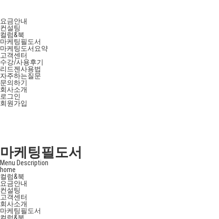
요금안내
컨설팅
컬럼&북
마케팅필도서
마케팅도서요약
고객센터
수강/사용후기
리드젠사용법
자주하는질문
문의하기
회사소개
로그인
회원가입
마케팅필도서
Menu Description
home
컬럼&북
요금안내
컨설팅
고객센터
회사소개
마케팅필도서
컬럼&북