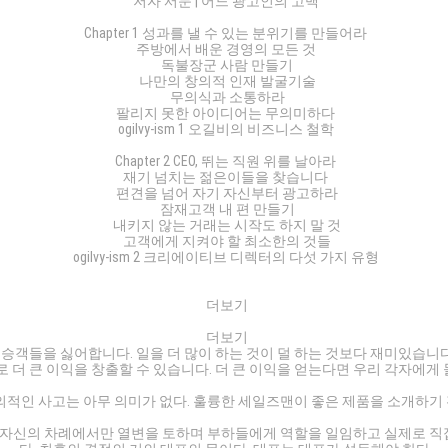
저자 서문 | 어느 광고인의 고백
Chapter 1 성과를 낼 수 있는 분위기를 만들어라
주방에서 배운 경영의 모든 것
독불장군 사람 만들기
나만의 창의적 인재 발굴기술
무의식과 소통하라
팔리지 못한 아이디어는 무의미하다
ogilvy-ism 1 오길비의 비즈니스 철학
Chapter 2 CEO, 뛰는 직원 위를 날아라
재기 넘치는 젊은이들을 찾습니다
편견을 넘어 자기 자신부터 광고하라
잠재고객 내 편 만들기
내키지 않는 거래는 시작도 하지 말 것
고객에게 지켜야 할 최소한의 것들
ogilvy-ism 2 크리에이티브 디렉터의 다섯 가지 유형
더보기
더보기
 않는 승객들을 싫어합니다. 일을 더 많이 하는 것이 덜 하는 것보다 재미있습
로 더 큰 이익을 창출할 수 있습니다. 더 큰 이익을 얻는다면 우리 각자에게
는 창의적인 사고는 아무 의미가 없다. 훌륭한 세일즈맨이 좋은 제품을 소개하
대게 자신의 차례에서만 열변을 토하며 부하들에게 역할을 일임하고 실제로 