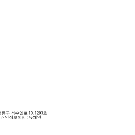
성동구 성수일로 10, 1203호
호
개인정보책임 : 유채연