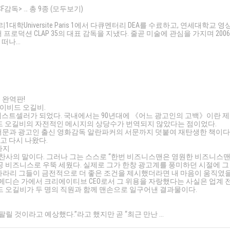
독> … 총 9종 (모두보기)
iversite Paris 1에서 다큐멘터리 DEA를 수료하고, 연세대학교 영
션 CLAP 35의 대표 감독을 지냈다. 줄곧 미술에 관심을 가지며 2006
나...
초 완역판!
데이비드 오길비.
 팔린 대형 베스트셀러가 되었다. 국내에서는 90년대에 《어느 광고인의 고백》이란 제
비드 오길비의 자전적인 메시지의 상당수가 번역되지 않았다는 점이었다.
서문과 광고인 출신 영화감독 알란파커의 서문까지 덧붙여 재탄생한 책이다
 입고 다시 나왔다.
까지
 붙인 찬사의 말이다. 그러나 그는 스스로 “한번 비즈니스맨은 영원한 비즈니스
 성공 비즈니스로 우뚝 세웠다. 실제로 그가 한창 광고계를 풍미하던 시절에 그
차라리 그들이 금전적으로 더 좋은 조건을 제시했더라면 내 마음이 움직였
메디슨 가에서 크리에이티브 CEO로서 그 위용을 자랑했다는 사실은 업계 
이비드 오길비가 두 명의 직원과 함께 맨손으로 일구어낸 결과물이다.
릴 것이라고 예상했다.”라고 했지만 곧 “최근 만난 ...