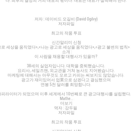
다. 최후의 결정의 거의 대표의 몫이다. 대표는 대표가 설득해야 한다.
저자 : 데이비드 오길비 (David Ogilvy)
저자파일
최고의 작품 투표
신간알리미 신청
로 세상을 움직였다>,<나는 광고로 세상을 움직였다>,<광고 불변의 법칙> … 
소개 :
이 사람을 채용할 대행사가 있을까?
38세의 실업자입니다. 대학을 중퇴했습니다.
요리사, 세일즈맨, 외교관을 거쳐 농사도 지어봤습니다.
마케팅에 대해서는 아무것도 모르고 카피는 써보지도 않았습니다.
광고가 재미있어서 업業으로 삼겠다고 결심했으며
연봉 5천 달러를 희망합니다.
카피라이터가 되었으며 이후 세계에서 10번째로 큰 광고대행사를 설립했다. 그
Mathe...
더보기
역자 : 강두필
저자파일
최고의 작품 투표