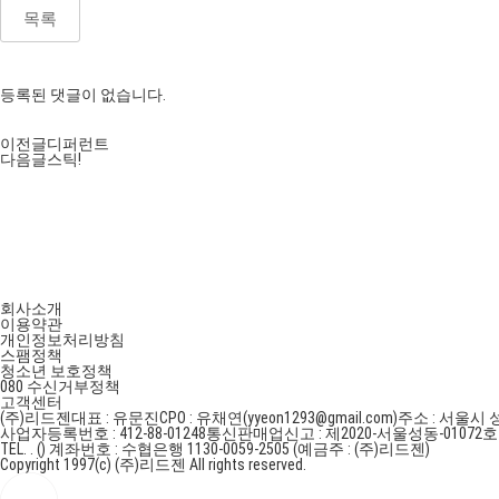
목록
등록된 댓글이 없습니다.
이전글
디퍼런트
다음글
스틱!
회사소개
이용약관
개인정보처리방침
스팸정책
청소년 보호정책
080 수신거부정책
고객센터
(주)리드젠
대표 : 유문진
CPO : 유채연(yyeon1293@gmail.com)
주소 : 서울시 
사업자등록번호 : 412-88-01248
통신판매업신고 : 제2020-서울성동-01072
TEL. . ()
계좌번호 : 수협은행 1130-0059-2505 (예금주 : (주)리드젠)
Copyright 1997(c) (주)리드젠 All rights reserved.