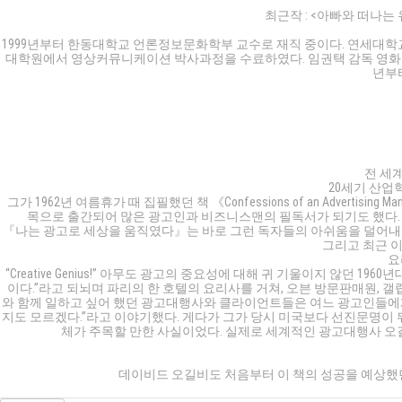
최근작 :
<아빠와 떠나는 유
1999년부터 한동대학교 언론정보문화학부 교수로 재직 중이다. 연세대학교 정
대학원에서 영상커뮤니케이션 박사과정을 수료하였다. 임권택 감독 영화의 조감
년부터
전 세계 
20세기 산업
그가 1962년 여름휴가 때 집필했던 책 《Confessions of an Adve
목으로 출간되어 많은 광고인과 비즈니스맨의 필독서가 되기도 했다.
『나는 광고로 세상을 움직였다』는 바로 그런 독자들의 아쉬움을 덜어내는
그리고 최근 이 책
요
“Creative Genius!” 아무도 광고의 중요성에 대해 귀 기울이지 않
이다.”라고 되뇌며 파리의 한 호텔의 요리사를 거쳐, 오븐 방문판매원, 갤
와 함께 일하고 싶어 했던 광고대행사와 클라이언트들은 여느 광고인들에게
지도 모르겠다.”라고 이야기했다. 게다가 그가 당시 미국보다 선진문명이 
체가 주목할 만한 사실이었다. 실제로 세계적인 광고대행사 오길비 
데이비드 오길비도 처음부터 이 책의 성공을 예상했던 것