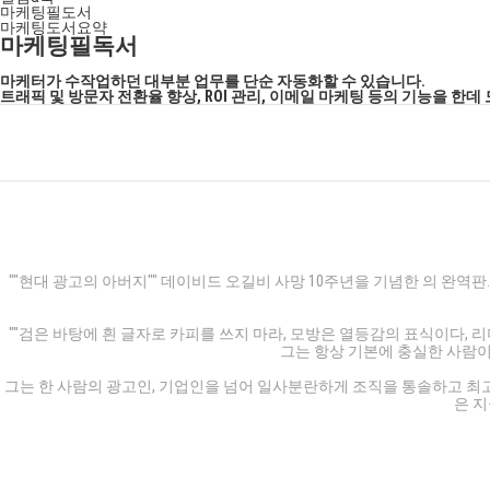
마케팅필도서
마케팅도서요약
마케팅필독서
마케터가 수작업하던 대부분 업무를 단순 자동화할 수 있습니다.
트래픽 및 방문자 전환율 향상, ROI 관리, 이메일 마케팅 등의 기능을 
""현대 광고의 아버지"" 데이비드 오길비 사망 10주년을 기념한
의 완역판
""검은 바탕에 흰 글자로 카피를 쓰지 마라, 모방은 열등감의 표식이다,
그는 항상 기본에 충실한 사람
그는 한 사람의 광고인, 기업인을 넘어 일사분란하게 조직을 통솔하고 최고
은 