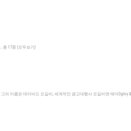
총 17종 (모두보기)
의 이름은 데이비드 오길비, 세계적인 광고대행사 오길비앤 매더Ogilvy 